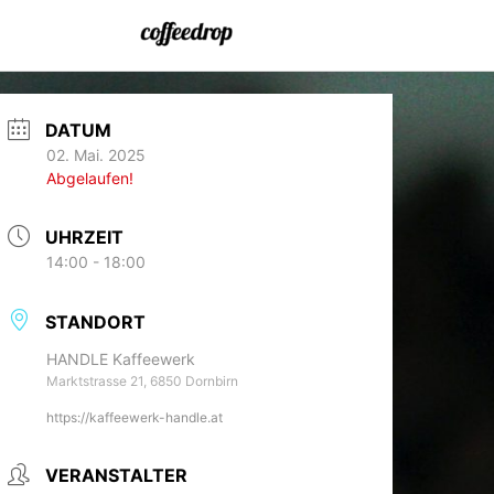
DATUM
02. Mai. 2025
Abgelaufen!
UHRZEIT
14:00 - 18:00
STANDORT
HANDLE Kaffeewerk
Marktstrasse 21, 6850 Dornbirn
https://kaffeewerk-handle.at
VERANSTALTER