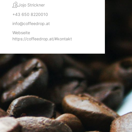
Jojo Strickner
+43 650 8220010
info@coffeedrop.at
Webseite
https://coffeedrop.at/#kontakt