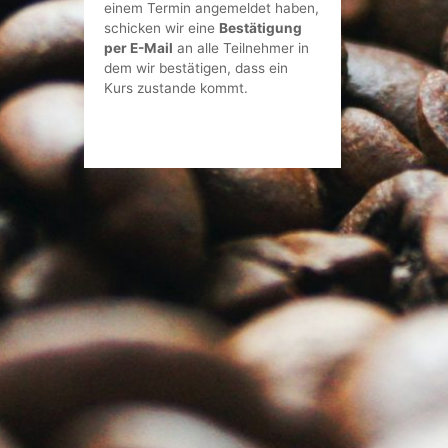
einem Termin angemeldet haben,
schicken wir eine
Bestätigung
per E-Mail
an alle Teilnehmer in
dem wir bestätigen, dass ein
Kurs zustande kommt.