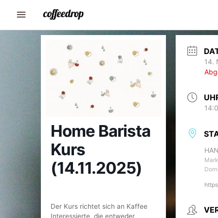
Zum
Hauptmenü
Inhalt
springen
DA
14. 
Abg
UH
14:0
Home Barista
ST
Kurs
HAN
Mark
(14.11.2025)
Dorn
http
Der Kurs richtet sich an Kaffee
VE
Interessierte, die entweder