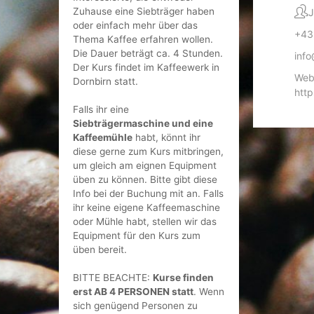
Zuhause eine Siebträger haben
J
oder einfach mehr über das
+43
Thema Kaffee erfahren wollen.
Die Dauer beträgt ca. 4 Stunden.
info
Der Kurs findet im Kaffeewerk in
Web
Dornbirn statt.
http
Falls ihr eine
Siebträgermaschine und eine
Kaffeemühle
habt, könnt ihr
diese gerne zum Kurs mitbringen,
um gleich am eignen Equipment
üben zu können. Bitte gibt diese
Info bei der Buchung mit an. Falls
ihr keine eigene Kaffeemaschine
oder Mühle habt, stellen wir das
Equipment für den Kurs zum
üben bereit.
BITTE BEACHTE:
Kurse finden
erst AB 4 PERSONEN statt
. Wenn
sich genügend Personen zu